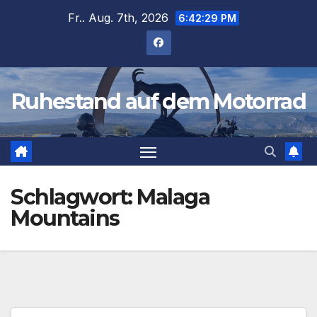
Zum
Fr.. Aug. 7th, 2026
6:42:29 PM
Inhalt
springen
Ruhestand auf dem Motorrad
Schlagwort:
Malaga
Mountains