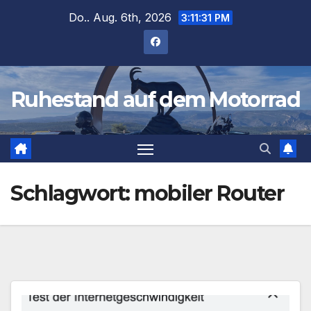
Zum
Do.. Aug. 6th, 2026
3:11:31 PM
Inhalt
springen
Ruhestand auf dem Motorrad
Schlagwort:
mobiler Router