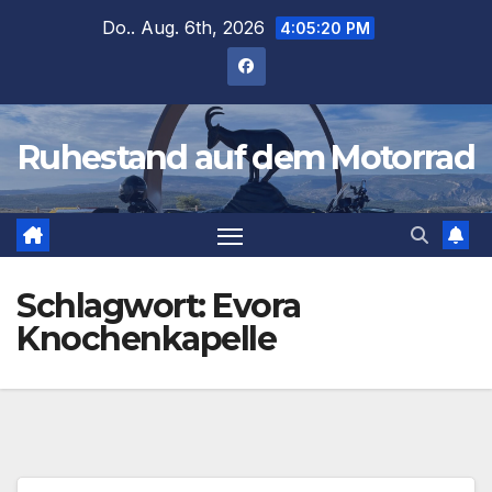
Zum
Do.. Aug. 6th, 2026
4:05:20 PM
Inhalt
springen
Ruhestand auf dem Motorrad
Schlagwort:
Evora
Knochenkapelle