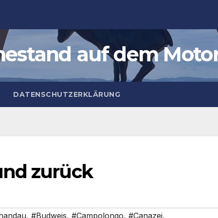
estand auf dem Moto
DATENSCHUTZERKLÄRUNG
und zurück
handau
,
#Budweis
,
#Campolongo
,
#Canazei
,