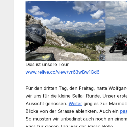
Dies ist unsere Tour
www.relive.cc/view/vr63wBw1Gd6
Für den dritten Tag, den Freitag, hatte Wolfg
wir uns für die kleine Sella- Runde. Unser ers
Aussicht genossen.
Weiter
ging es zur Marmolat
Blicke von der Strasse ablenkten. Auch ein
pa
So mussten wir unbedingt auch noch an einem 
Pass für diesen Tag war der Passo Rolle.