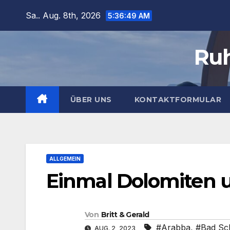
Zum
Sa.. Aug. 8th, 2026
5:36:51 AM
Inhalt
springen
Ruh
ÜBER UNS
KONTAKTFORMULAR
ALLGEMEIN
Einmal Dolomiten 
Von
Britt & Gerald
#Arabba
,
#Bad Sc
AUG. 2, 2023