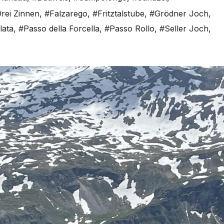
rei Zinnen
,
#Falzarego
,
#Fritztalstube
,
#Grödner Joch
,
ata
,
#Passo della Forcella
,
#Passo Rollo
,
#Seller Joch
,