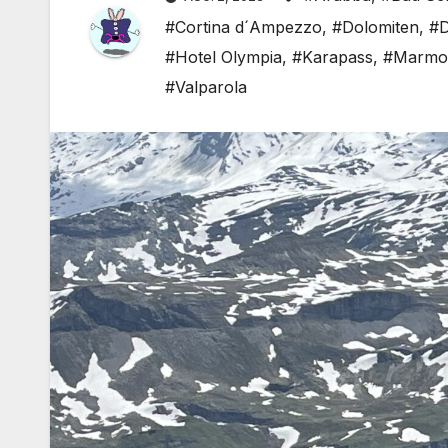
#Cortina d´Ampezzo
,
#Dolomiten
,
#D
#Hotel Olympia
,
#Karapass
,
#Marmol
#Valparola