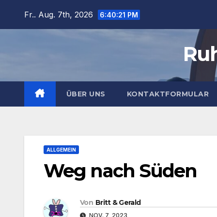
Zum
Fr.. Aug. 7th, 2026
6:40:23 PM
Inhalt
springen
Ruh
ÜBER UNS
KONTAKTFORMULAR
ALLGEMEIN
Weg nach Süden
Von
Britt & Gerald
NOV. 7, 2023